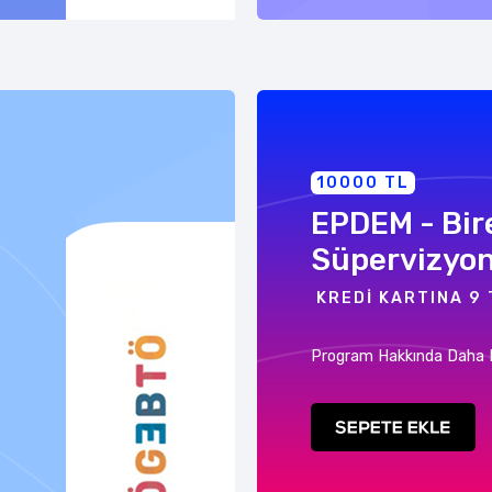
10000 TL
EPDEM - Bir
Süpervizyo
KREDI KARTINA 9 
Program Hakkında Daha Faz