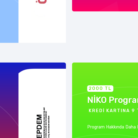
2000 TL
NİKO Progra
KREDI KARTINA 9 
Program Hakkında Daha Faz