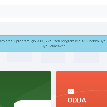
amlarda 2 program için %10, 3 ve üzeri program için %15 indirim uygu
uygulanacaktır.
--
ODDA