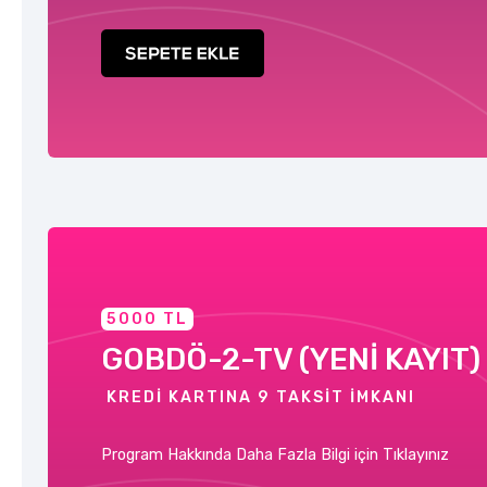
5000 TL
GOBDÖ-2-TV (YENİ KAYIT)
KREDI KARTINA 9 TAKSIT İMKANI
Program Hakkında Daha Fazla Bilgi için Tıklayınız