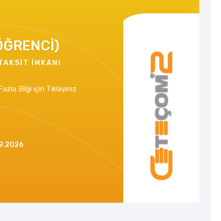
ÖĞRENCİ)
TAKSIT İMKANI
la Bilgi için Tıklayınız
09.2026