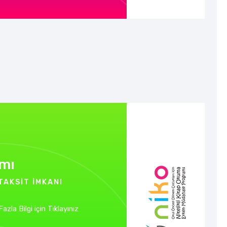
mı
TAKSIT İMKANI
la Bilgi için Tıklayınız