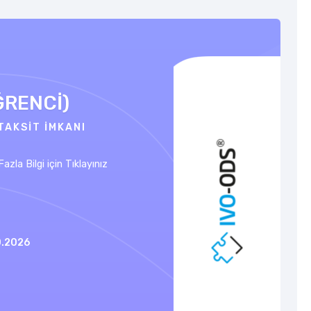
ĞRENCİ)
TAKSIT İMKANI
la Bilgi için Tıklayınız
0.2026